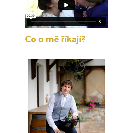
Co o mě říkají?