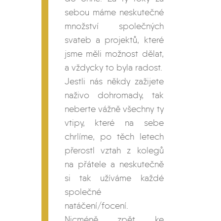
sebou máme neskutečné
množství společných
svateb a projektů, které
jsme měli možnost dělat,
a vždycky to byla radost.
Jestli nás někdy zažijete
naživo dohromady, tak
neberte vážně všechny ty
vtipy, které na sebe
chrlíme, po těch letech
přerostl vztah z kolegů
na přátele a neskutečně
si tak užíváme každé
společné
natáčení/focení.
Nicméně zpět ke