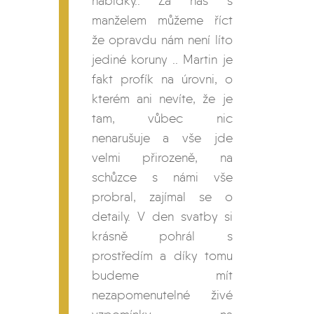
nabídky.. Za nás s
manželem můžeme říct
že opravdu nám není líto
jediné koruny .. Martin je
fakt profík na úrovni, o
kterém ani nevíte, že je
tam, vůbec nic
nenarušuje a vše jde
velmi přirozeně, na
schůzce s námi vše
probral, zajímal se o
detaily. V den svatby si
krásně pohrál s
prostředím a díky tomu
budeme mít
nezapomenutelné živé