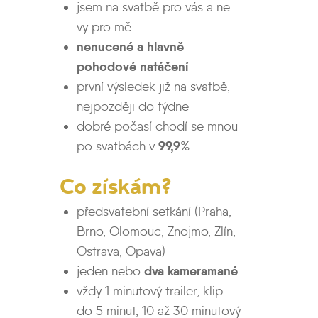
jsem na svatbě pro vás a ne
vy pro mě
nenucené a hlavně
pohodové natáčení
první výsledek již na svatbě,
nejpozději do týdne
dobré počasí chodí se mnou
99,9
po svatbách v
%
Co získám?
předsvatební setkání (Praha,
Brno, Olomouc, Znojmo, Zlín,
Ostrava, Opava)
dva kameramané
jeden nebo
vždy 1 minutový trailer, klip
do 5 minut, 10 až 30 minutový