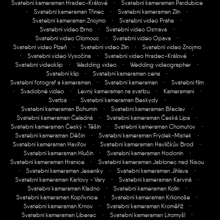
Svatební kameraman Hradec-Králové
·
Svatební kameraman Pardubice
·
Svatební kameraman Třinec
·
Svatební kameraman Zlín
·
Svatební kameraman Znojmo
·
Svatební video Praha
·
Svatební video Brno
·
Svatební video Ostrava
·
Svatební video Olomouc
·
Svatební video Opava
·
Svatební video Plzeň
·
Svatební video Zlín
·
Svatební video Znojmo
·
Svatební video Vysočina
·
Svatební video Hradec-Králové
·
Svatební videoklip
·
Wedding video
·
Wedding videographer
·
Svatební klip
·
Svatební kameraman cena
·
Svatební fotograf a kameraman
·
Svatební kameraman
·
Svatební film
·
Svadobné video
·
Levný kameraman na svatbu
·
Kameramani
·
Svatba
·
Svatební kameraman Beskydy
·
Svatební kameraman Bohumín
·
Svatební kameraman Břeclav
·
Svatební kameraman Čeladná
·
Svatební kameraman Česká Lípa
·
Svatební kameraman Český - Těšín
·
Svatební kameraman Chomutov
·
Svatební kameraman Děčín
·
Svatební kameraman Frýdek-Místek
·
Svatební kameraman Havířov
·
Svatební kameraman Havlíčkův Brod
·
Svatební kameraman Hlučín
·
Svatební kameraman Hodonín
·
Svatební kameraman Hranice
·
Svatební kameraman Jablonec nad Nisou
·
Svatební kameraman Jeseníky
·
Svatební kameraman Jihlava
·
Svatební kameraman Karlovy - Vary
·
Svatební kameraman Karviná
·
Svatební kameraman Kladno
·
Svatební kameraman Kolín
·
Svatební kameraman Kopřivnice
·
Svatební kameraman Krkonoše
·
Svatební kameraman Krnov
·
Svatební kameraman Kroměříž
·
Svatební kameraman Liberec
·
Svatební kameraman Litomyšl
·