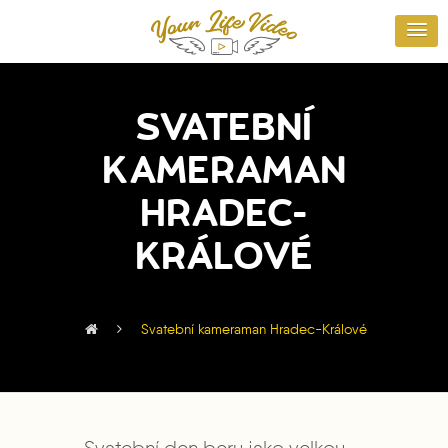
SVATEBNÍ
KAMERAMAN
HRADEC-
KRÁLOVÉ
Svatební kameraman Hradec-Králové
Svatební den beru jako velkou