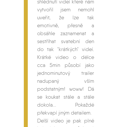
shlédnutí videí které nám
vytvořil jsem nemohl
uveřit, že lze tak
emotivně, přesně a
obsáhle zaznamenat a
sestříhat svatební den
do tak "krátkých" videí.
Krátké video o délce
cca 5min působí jako
jednominutový trailer
nadupaný vším
podstatným! woww! Dá
se koukat stále a stále
dokola... Pokaždé
překvapí jiným detailem.
Delší video je pak plné