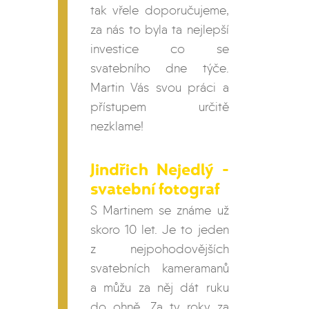
tak vřele doporučujeme,
za nás to byla ta nejlepší
investice co se
svatebního dne týče.
Martin Vás svou práci a
přístupem určitě
nezklame!
Jindřich Nejedlý -
svatební fotograf
S Martinem se známe už
skoro 10 let. Je to jeden
z nejpohodovějších
svatebních kameramanů
a můžu za něj dát ruku
do ohně. Za ty roky za