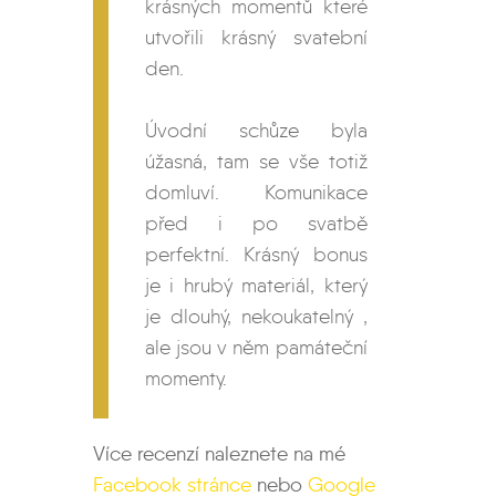
krásných momentů které
utvořili krásný svatební
den.
Úvodní schůze byla
úžasná, tam se vše totiž
domluví. Komunikace
před i po svatbě
perfektní. Krásný bonus
je i hrubý materiál, který
je dlouhý, nekoukatelný ,
ale jsou v něm památeční
momenty.
Více recenzí naleznete na mé
Facebook stránce
nebo
Google