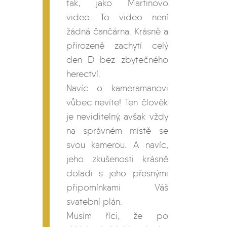
tak, jako Martinovo
video. To video není
žádná čančárna. Krásně a
přirozeně zachytí celý
den D bez zbytečného
herectví.
Navíc o kameramanovi
vůbec nevíte! Ten člověk
je neviditelný, avšak vždy
na správném místě se
svou kamerou. A navíc,
jeho zkušenosti krásně
doladí s jeho přesnými
připomínkami Váš
svatební plán.
Musím říci, že po