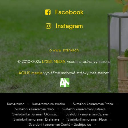
Facebook
Instagram
o www stránkách
© 2010-2026
LYSEK MEDIA
, všechna práva vyhrazena
AGILIS media
vytváříme webové stránky bez starostí
Kameraman
·
Kameraman na svatbu
·
Svatební kameraman Praha
·
Svatební kameraman Brno
·
Svatební kameraman Ostrava
·
Svatební kameraman Olomouc
·
Svatební kameraman Opava
·
Svatební kameraman Bratislava
·
Svatební kameraman Plzeň
·
Svatební kameraman České - Budějovice
·